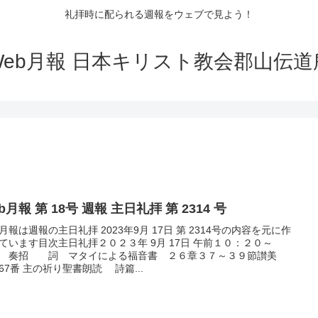
礼拝時に配られる週報をウェブで見よう！
Web月報 日本キリスト教会郡山伝道
b月報 第 18号 週報 主日礼拝 第 2314 号
月報は週報の主日礼拝 2023年9月 17日 第 2314号の内容を元に作
ています目次主日礼拝２０２３年 9月 17日 午前１０：２０～
 奏招 詞 マタイによる福音書 ２６章３７～３９節讃美
67番 主の祈り聖書朗読 詩篇...