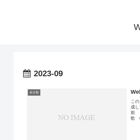
2023-09
We
未分類
この
成し
前
歌 