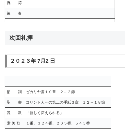
祝 祷
後 奏
次回礼拝
２０２３年 7月2 日
招 詞
ゼカリヤ書１０章 ２～３節
聖 書
コリント人への第二の手紙３章 １２～１８節
説 教
「新しく変えられる」
讃 美 歌
１番、３２４番、２０５番、５４３番