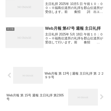
０～...
主日礼拝 2025年 10月5 日 午前１０：０
０～※福島伝道所の礼拝を郡山伝道所が
受信します。前 奏招 詞 出エジ
プト記 １３章 ２１～２２節 讃 美
歌 ５５番主の祈り 十
戒 聖書朗読 創世記１章 ２６～３１
節祈 祷...
Web月報 第47号 週報 主日礼拝
未分類
主日礼拝 2025年 5月 18日 午前１０：０
０～※福島伝道所の礼拝を郡山伝道所が
受信して行います。前 奏招
詞 詩篇１８篇 ３２～３３節讃 美
歌 １２番 詩篇交読 １２０
篇 主の祈り 聖書朗読 ヨハ
ネによる福音書１...
Web月報 第 13号 | 週報 主日礼拝 第 ２２
９９号
Web月報 第 15号 週報 主日礼拝 第2305
号