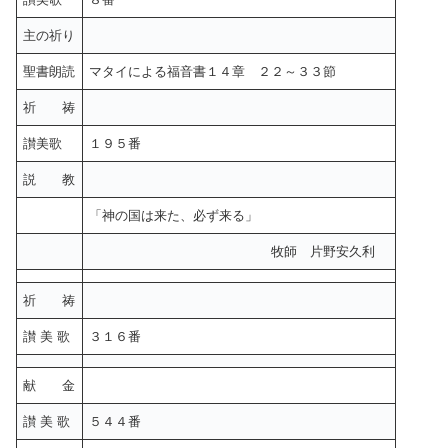
主の祈り
聖書朗読
マタイによる福音書１４章 ２２～３３節
祈 祷
讃美歌
１９５番
説 教
「神の国は来た、必ず来る」
牧師 片野安久利
祈 祷
讃 美 歌
３１６番
献 金
讃 美 歌
５４４番