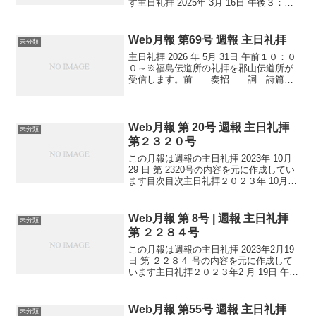
す主日礼拝 2025年 3月 16日 午後３：０
０～前 奏招 詞 イザヤ書１章１
８節讃 美 歌 ５４６番 詩篇交
読 ４４篇 (後半)主の祈...
Web月報 第69号 週報 主日礼拝
未分類
主日礼拝 2026 年 5月 31日 午前１０：０
０～※福島伝道所の礼拝を郡山伝道所が
受信します。前 奏招 詞 詩篇３
３篇 １～４節讃 美 歌 ２３番主
の祈り使徒信条聖書朗読 詩篇１篇 １
～６節祈 祷讃 美 歌 ２８４番
説 ...
Web月報 第 20号 週報 主日礼拝
未分類
第２３２０号
この月報は週報の主日礼拝 2023年 10月
29 日 第 2320号の内容を元に作成してい
ます目次目次主日礼拝２０２３年 10月
29 日 午前１０：２０～前 奏招
詞 ヨハネの第一の手紙 ５章１～３
節 讃美歌 ８４番主の祈り聖書...
Web月報 第 8号 | 週報 主日礼拝
未分類
第 ２２８４号
この月報は週報の主日礼拝 2023年2月19
日 第 ２２８４ 号の内容を元に作成して
います主日礼拝２０２３年2 月 19日 午前
１０：２０～前 奏招 詞ヨハネに
よる福音 １章４９～５１節讃美歌３９
番主の祈り聖書朗読創世記 ２８章 １
Web月報 第55号 週報 主日礼拝
未分類