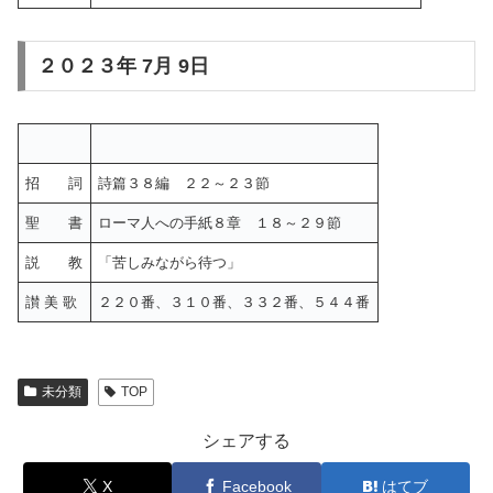
２０２３年 7月 9日
招 詞
詩篇３８編 ２２～２３節
聖 書
ローマ人への手紙８章 １８～２９節
説 教
「苦しみながら待つ」
讃 美 歌
２２０番、３１０番、３３２番、５４４番
未分類
TOP
シェアする
X
Facebook
はてブ