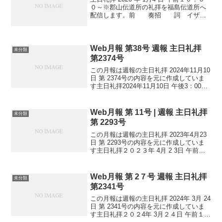
０～※郡山伝道所の礼拝を福島伝道所へ
配信します。前 奏招 詞 イザヤ
書 ６０章 １～３節 讃 美 歌
５４６番 主の祈り
十 戒 聖書朗読 マタイ
による福音書２...
Web月報 第38号 週報 主日礼拝
未分類
第2374号
この月報は週報の主日礼拝 2024年11月10
日 第 2374号の内容を元に作成していま
す主日礼拝2024年11月10日 午後3：00～
前 奏招 詞 エレミヤ書３１章３
３節讃 美 歌 ５４６番 詩篇交
読 ３６編 主の祈り...
Web月報 第 11号 | 週報 主日礼拝
未分類
第 2293号
この月報は週報の主日礼拝 2023年4月23
日 第 2293号の内容を元に作成していま
す主日礼拝２０２３年 4月 2 3日 午前１
０：２０～ 前 奏招 詞列王記下
２章１１～１２節前半 讃美歌 ６７番主の
祈り聖書朗読 使徒行伝 １章６～...
Web月報 第 2７号 週報 主日礼拝
未分類
第2341号
この月報は週報の主日礼拝 2024年 3月 24
日 第 2341号の内容を元に作成していま
す主日礼拝２０２4年 3月２４日 午前１