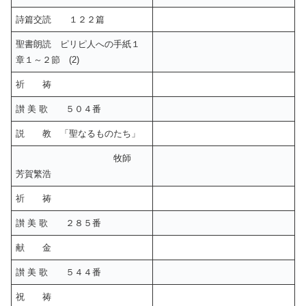
詩篇交読 １２２篇
聖書朗読 ピリピ人への手紙１
章１～２節 (2)
祈 祷
讃 美 歌 ５０４番
説 教 「聖なるものたち」
牧師
芳賀繁浩
祈 祷
讃 美 歌 ２８５番
献 金
讃 美 歌 ５４４番
祝 祷