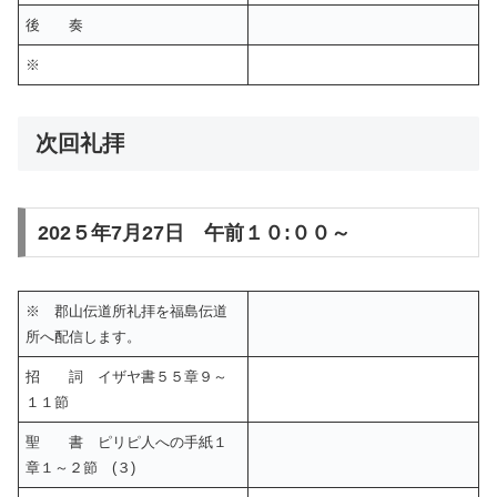
後 奏
※
次回礼拝
202５年7月27日 午前１０:００～
※ 郡山伝道所礼拝を福島伝道
所へ配信します。
招 詞 イザヤ書５５章９～
１１節
聖 書 ピリピ人への手紙１
章１～２節 (３)