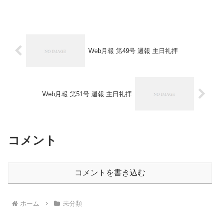
０：２０～前 奏招 詞創世記 ５
章 １～２節讃美歌 ７番主の祈り聖書
朗読ローマ人への手紙 ５章１～１５節
祈...
Web月報 第49号 週報 主日礼拝
Web月報 第51号 週報 主日礼拝
コメント
コメントを書き込む
ホーム
未分類