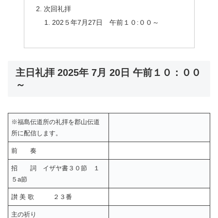
次回礼拝
202５年7月27日 午前１０:００～
主日礼拝 2025年 7月 20日 午前１０：００
～
※福島伝道所の礼拝を郡山伝道
所に配信します。
前 奏
招 詞 イザヤ書３０節 １
５a節
讃 美 歌 ２３番
主の祈り