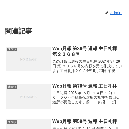
admin
関連記事
Web月報 第36号 週報 主日礼拝
未分類
第２３６８号
この月報は週報の主日礼拝 2024年9月29
日 第 ２３６８号の内容を元に作成してい
ます主日礼拝２０２4年 9月29日 午後
３：0０～前 奏招 詞 ヨハネに
よる福音書 ６章３５節讃 美 歌
５４６番 主の祈り 使徒信
Web月報 第70号 週報 主日礼拝
未分類
条 ...
主日礼拝 2026 年 ６月 １４日 午前１
０：００～※福島伝道所の礼拝を郡山伝
道所が受信します。前 奏招 詞
エゼキエル書１８章３１～３２節讃 美
歌 ２４番主の祈り詩篇交読 １
３４篇聖書朗読 創世記 ４章 １７～
２６節祈 ...
Web月報 第59号 週報 主日礼拝
未分類
主日礼拝 2026 年 1月4 日 午前１０：０